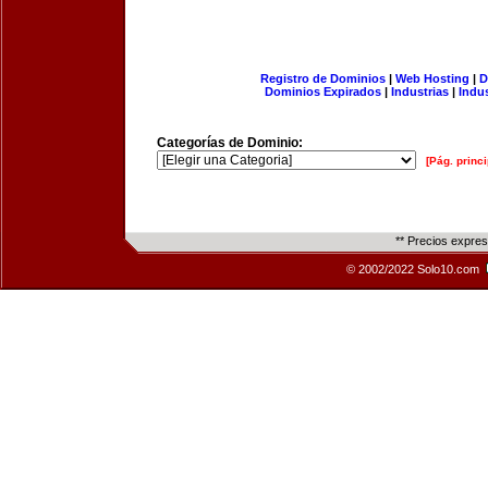
Registro de Dominios
|
Web Hosting
|
D
Dominios Expirados
|
Industrias
|
Indu
Categorías de Dominio:
[Pág. princi
** Precios expre
© 2002/2022 Solo10.com