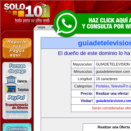
guiadetelevisi
El dueño de este dominio lo ha
Mayusculas:
GUIADETELEVISION
Minusculas:
guiadetelevision.com
Longitud:
16 caracteres
Categorias:
Portales
,
TelevisiÃ³n 
Precio:
Realizar una oferta!
Visitar!
guiadetelevision.co
Serán consideradas ofer
Realizar una Oferta