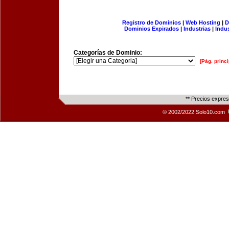
Registro de Dominios
|
Web Hosting
|
D
Dominios Expirados
|
Industrias
|
Indu
Categorías de Dominio:
[Pág. princi
** Precios expre
© 2002/2022 Solo10.com