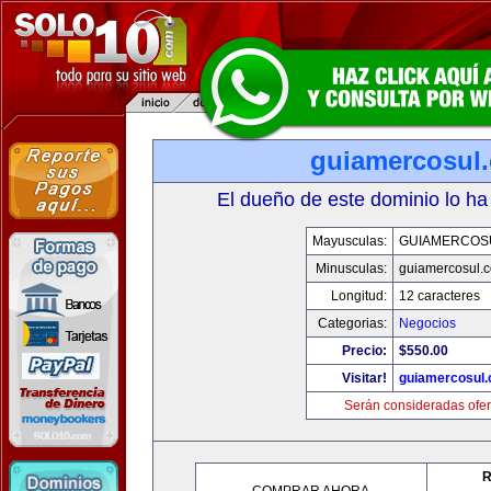
guiamercosul
El dueño de este dominio lo ha
Mayusculas:
GUIAMERCOS
Minusculas:
guiamercosul.
Longitud:
12 caracteres
Categorias:
Negocios
Precio:
$550.00
Visitar!
guiamercosul
Serán consideradas ofer
R