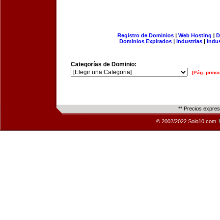
Registro de Dominios
|
Web Hosting
|
D
Dominios Expirados
|
Industrias
|
Indu
Categorías de Dominio:
[Pág. princi
** Precios expre
© 2002/2022 Solo10.com