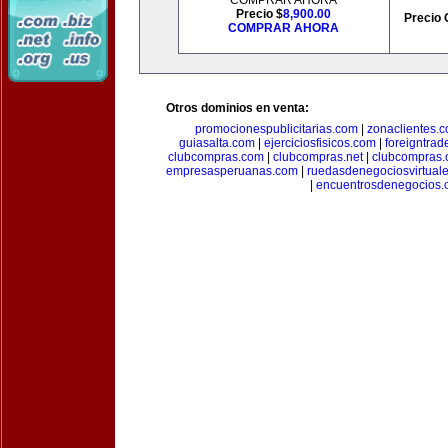
COMPRAR AHORA
Precio $
8,900.00
Precio 
COMPRAR AHORA
Otros dominios en venta:
promocionespublicitarias.com
|
zonaclientes.
guiasalta.com
|
ejerciciosfisicos.com
|
foreigntrade
clubcompras.com
|
clubcompras.net
|
clubcompras.
empresasperuanas.com
|
ruedasdenegociosvirtual
|
encuentrosdenegocios.