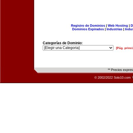
Registro de Dominios
|
Web Hosting
|
D
Dominios Expirados
|
Industrias
|
Indu
Categorías de Dominio:
[Pág. princi
** Precios expre
© 2002/2022 Solo10.com