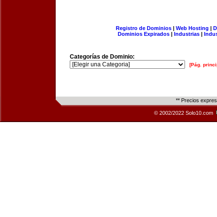
Registro de Dominios
|
Web Hosting
|
D
Dominios Expirados
|
Industrias
|
Indu
Categorías de Dominio:
[Pág. princi
** Precios expre
© 2002/2022 Solo10.com