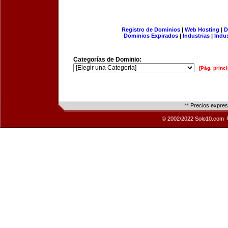
Registro de Dominios
|
Web Hosting
|
D
Dominios Expirados
|
Industrias
|
Indu
Categorías de Dominio:
[Pág. princi
** Precios expre
© 2002/2022 Solo10.com