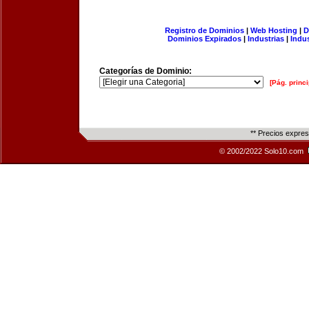
Registro de Dominios
|
Web Hosting
|
D
Dominios Expirados
|
Industrias
|
Indu
Categorías de Dominio:
[Pág. princi
** Precios expre
© 2002/2022 Solo10.com