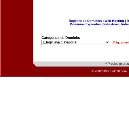
Registro de Dominios
|
Web Hosting
|
D
Dominios Expirados
|
Industrias
|
Indu
Categorías de Dominio:
[Pág. princi
** Precios expre
© 2002/2022 Solo10.com