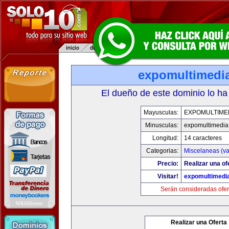
expomultimedi
El dueño de este dominio lo ha
Mayusculas:
EXPOMULTIME
Minusculas:
expomultimedia
Longitud:
14 caracteres
Categorias:
Miscelaneas (va
Precio:
Realizar una of
Visitar!
expomultimedi
Serán consideradas ofer
Realizar una Oferta