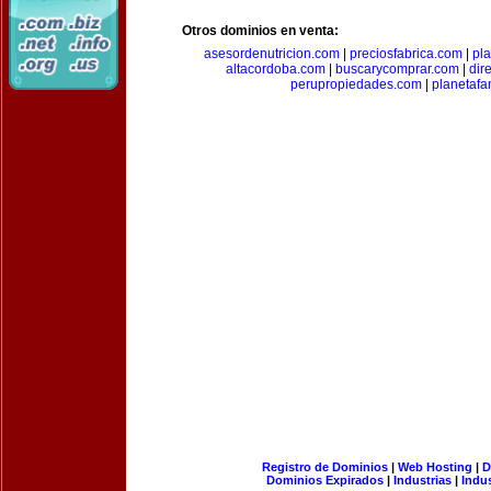
Otros dominios en venta:
asesordenutricion.com
|
preciosfabrica.com
|
pl
altacordoba.com
|
buscarycomprar.com
|
dir
perupropiedades.com
|
planetaf
Registro de Dominios
|
Web Hosting
|
D
Dominios Expirados
|
Industrias
|
Indu