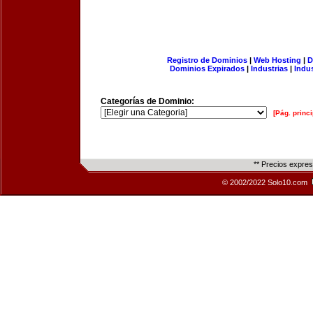
Registro de Dominios
|
Web Hosting
|
D
Dominios Expirados
|
Industrias
|
Indu
Categorías de Dominio:
[Pág. princi
** Precios expre
© 2002/2022 Solo10.com