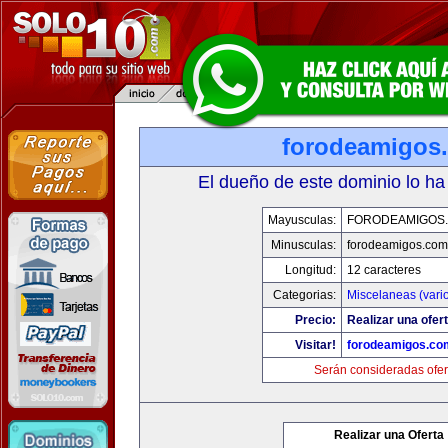
forodeamigos
El dueño de este dominio lo ha
Mayusculas:
FORODEAMIGOS
Minusculas:
forodeamigos.com
Longitud:
12 caracteres
Categorias:
Miscelaneas (vari
Precio:
Realizar una ofert
Visitar!
forodeamigos.co
Serán consideradas ofer
Realizar una Oferta