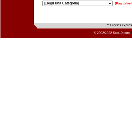
[Pág. princi
** Precios expre
© 2002/2022 Solo10.com