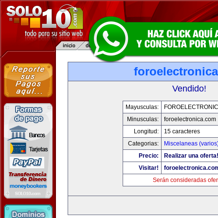
foroelectronic
Vendido!
Mayusculas:
FOROELECTRONIC
Minusculas:
foroelectronica.com
Longitud:
15 caracteres
Categorias:
Miscelaneas (varios
Precio:
Realizar una oferta
Visitar!
foroelectronica.co
Serán consideradas ofer