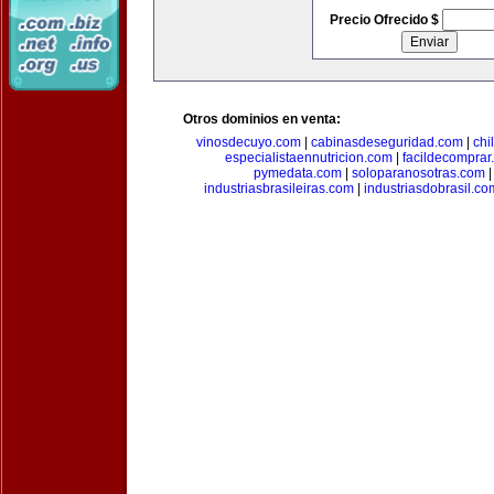
Precio Ofrecido $
Otros dominios en venta:
vinosdecuyo.com
|
cabinasdeseguridad.com
|
chi
especialistaennutricion.com
|
facildecomprar
pymedata.com
|
soloparanosotras.com
industriasbrasileiras.com
|
industriasdobrasil.co