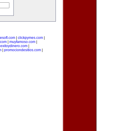
lesoft.com
|
clickpymes.com
|
.com
|
muyfamoso.com
|
|
exitoydinero.com
|
m
|
promociondesitios.com
|