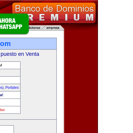
com
 puesto en Venta
M
os)
,
Portales
a!
tas