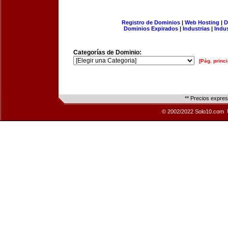
Registro de Dominios
|
Web Hosting
|
D
Dominios Expirados
|
Industrias
|
Indu
Categorías de Dominio:
[Pág. princi
** Precios expre
© 2002/2022 Solo10.com