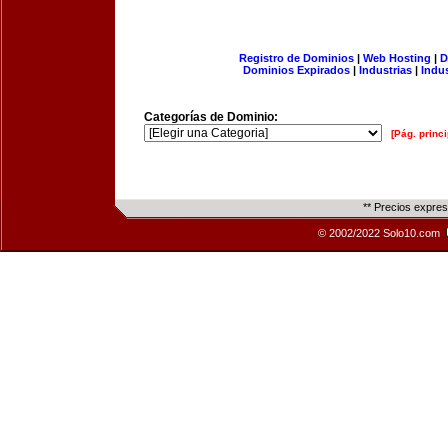
Registro de Dominios
|
Web Hosting
|
D
Dominios Expirados
|
Industrias
|
Indu
Categorías de Dominio:
[Pág. princi
** Precios expre
© 2002/2022 Solo10.com