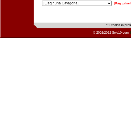
[Pág. princi
** Precios expre
© 2002/2022 Solo10.com