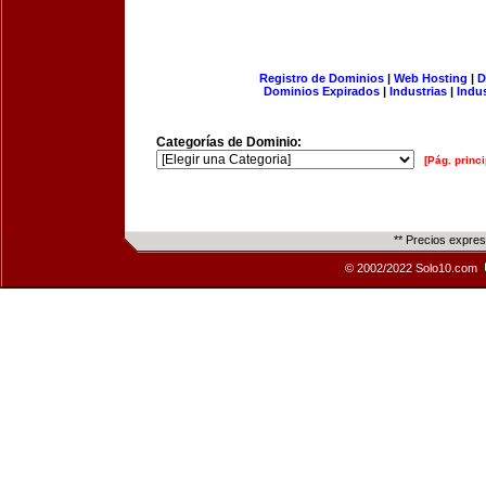
Registro de Dominios
|
Web Hosting
|
D
Dominios Expirados
|
Industrias
|
Indu
Categorías de Dominio:
[Pág. princi
** Precios expre
© 2002/2022 Solo10.com