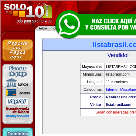
listabrasil.
Vendido!
Mayusculas:
LISTABRASIL.CO
Minusculas:
listabrasil.com
Longitud:
11 caracteres
Categorias:
Internet
,
Miscelane
Precio:
Realizar una ofer
Visitar!
listabrasil.com
Serán consideradas ofer