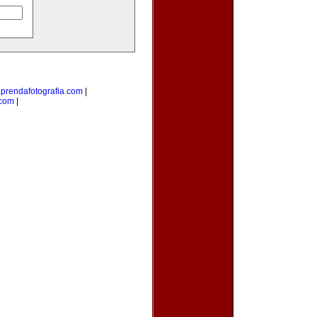
prendafotografia.com
|
.com
|