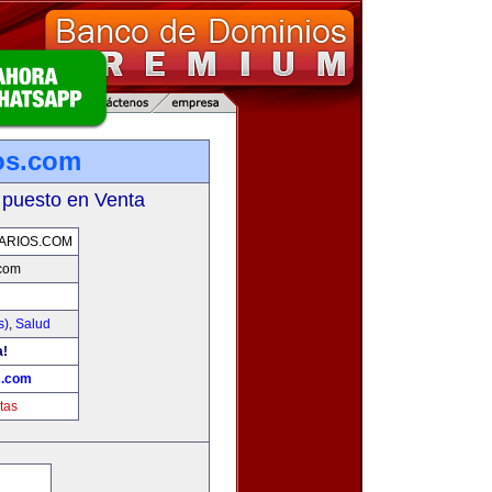
ios.com
 puesto en Venta
ARIOS.COM
.com
s)
,
Salud
a!
s.com
tas