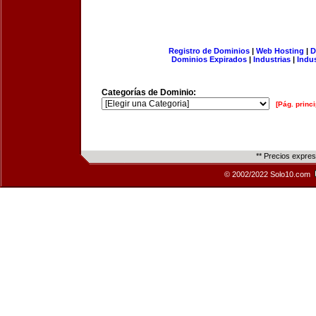
Registro de Dominios
|
Web Hosting
|
D
Dominios Expirados
|
Industrias
|
Indu
Categorías de Dominio:
[Pág. princi
** Precios expre
© 2002/2022 Solo10.com