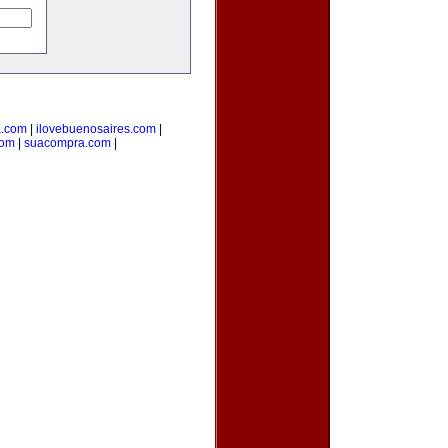
a.com
|
ilovebuenosaires.com
|
com
|
suacompra.com
|