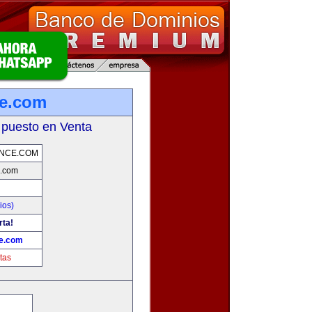
ce.com
 puesto en Venta
INCE.COM
e.com
ios)
rta!
ce.com
tas