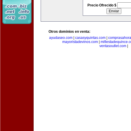
Precio Ofrecido $
Otros dominios en venta:
ayudaseo.com
|
casasyquintas.com
|
comprasahor
mayoristadevinos.com
|
mifiestadequince.
ventasoutlet.com
|