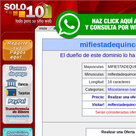
mifiestadequin
El dueño de este dominio lo ha
Mayusculas:
MIFIESTADEQU
Minusculas:
mifiestadequinc
Longitud:
16 caracteres
Categorias:
Miscelaneas (var
Precio:
Realizar una ofe
Visitar!
mifiestadequin
Serán consideradas ofer
Realizar una Oferta