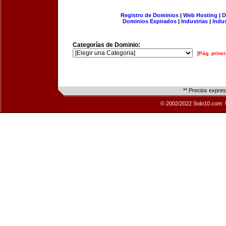
Registro de Dominios
|
Web Hosting
|
D
Dominios Expirados
|
Industrias
|
Indu
Categorías de Dominio:
[Pág. princi
** Precios expre
© 2002/2022 Solo10.com