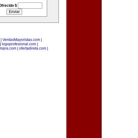
Ofrecido $
|
VentasMayoristas.com
|
|
logoprofesional.com
|
ompra.com
|
ofertadireta.com
|