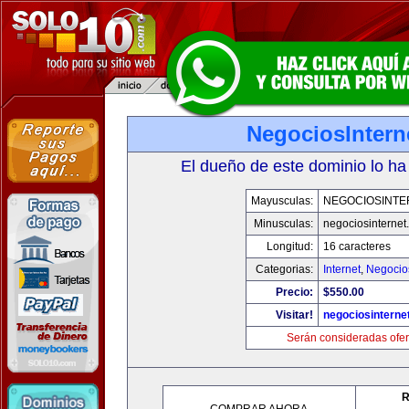
NegociosIntern
El dueño de este dominio lo ha
Mayusculas:
NEGOCIOSINTE
Minusculas:
negociosinternet.
Longitud:
16 caracteres
Categorias:
Internet
,
Negocio
Precio:
$550.00
Visitar!
negociosinternet
Serán consideradas ofer
R