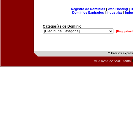
Registro de Dominios
|
Web Hosting
|
D
Dominios Expirados
|
Industrias
|
Indu
Categorías de Dominio:
[Pág. princi
** Precios expre
© 2002/2022 Solo10.com