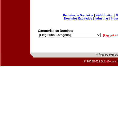
Registro de Dominios
|
Web Hosting
|
D
Dominios Expirados
|
Industrias
|
Indu
Categorías de Dominio:
[Pág. princi
** Precios expre
© 2002/2022 Solo10.com