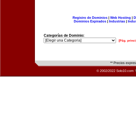
Registro de Dominios
|
Web Hosting
|
D
Dominios Expirados
|
Industrias
|
Indu
Categorías de Dominio:
[Pág. princi
** Precios expre
© 2002/2022 Solo10.com