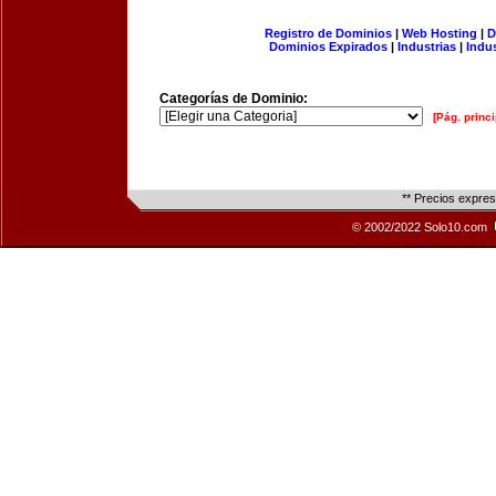
Registro de Dominios
|
Web Hosting
|
D
Dominios Expirados
|
Industrias
|
Indu
Categorías de Dominio:
[Pág. princi
** Precios expre
© 2002/2022 Solo10.com