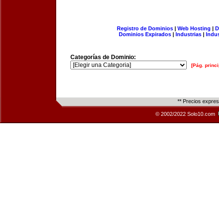
Registro de Dominios
|
Web Hosting
|
D
Dominios Expirados
|
Industrias
|
Indu
Categorías de Dominio:
[Pág. princi
** Precios expre
© 2002/2022 Solo10.com