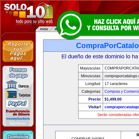
CompraPorCatal
El dueño de este dominio lo ha
Mayusculas:
COMPRAPORCATA
Minusculas:
compraporcatalogo
Longitud:
17 caracteres
Categorias:
Compras y Comercio
Precio:
$1,499.00
Visitar!
compraporcatalog
Serán consideradas ofer
R