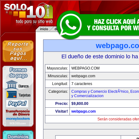
webpago.c
El dueño de este dominio lo ha
Mayusculas:
WEBPAGO.COM
Minusculas:
webpago.com
Longitud:
7 caracteres
Categorias:
Compras y Comercio ElectrÃ³nico
,
Econ
y Comercializacion
Precio:
$9,800.00
Visitar!
webpago.com
Serán consideradas ofer