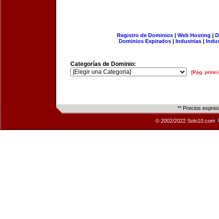
Registro de Dominios
|
Web Hosting
|
D
Dominios Expirados
|
Industrias
|
Indu
Categorías de Dominio:
[Pág. princi
** Precios expre
© 2002/2022 Solo10.com